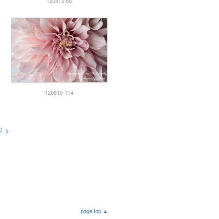
120813-68
120819-114
 >
page top ▲