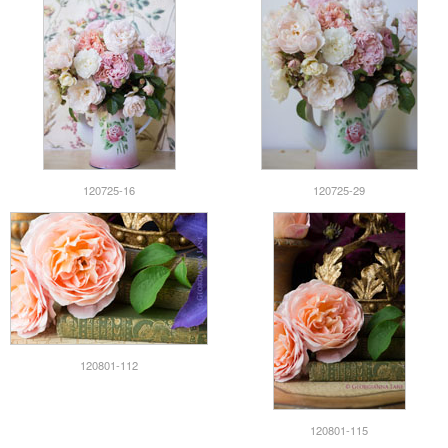
120725-16
120725-29
120801-112
120801-115