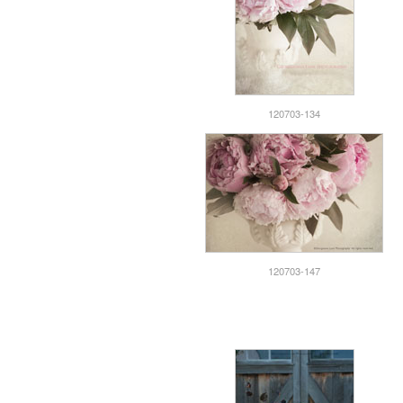
120703-134
120703-147