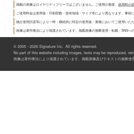
掲載の画像はロイヤリティフリーではございません。ご使用の都度、
使用料が
ご使用料金は使用途・印刷部数・頒布地域・サイズ等により異なります。事前
独占使用許諾等により一時・継続的に特定の使用途・業種においてご使用いた
画像は著作権法により保護されています。掲載画像の無断使用・転載・SNSへ
© 2005 -
2026 Signature Inc. All rights reserved.
No part of this website including images, texts may be reproduced, retr
画像は著作権法により保護されています。掲載画像及びテキストの無断使用